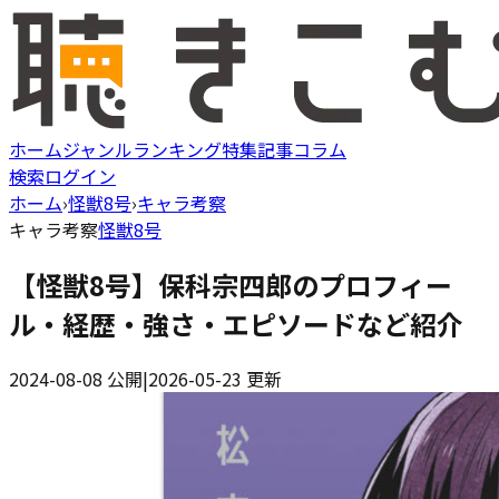
ホーム
ジャンル
ランキング
特集記事
コラム
検索
ログイン
ホーム
›
怪獣8号
›
キャラ考察
キャラ考察
怪獣8号
【怪獣8号】保科宗四郎のプロフィー
ル・経歴・強さ・エピソードなど紹介
2024-08-08
公開
|
2026-05-23
更新