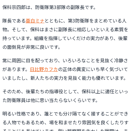
保科宗四郎は、防衛隊第3部隊の副隊長です。
隊長である
亜白ミナ
とともに、第3防衛隊をまとめている人
物。そして、保科はまさに副隊長に相応しいといえる素質を
持っています。組織を指揮していくだけの実力があり、後輩
の面倒見が非常に良いです。
常に周囲に目を配っており、いろいろなことを見抜く冷静さ
があります。
日比野カフカ
の正体の異変にいち早く気づいて
いましたし、新人たちの実力を見抜く能力も優れています。
そのため、後輩たちの指導役として、保科以上に適任といっ
た防衛隊員は他に思い当たらないくらいです。
明るい性格であり、誰とでも分け隔てなく接することができ
る人物でもあるため、場を和ませたり雰囲気を良くしたりす
ることにも長けています。鋭い観察眼を生かした戦闘は、ま