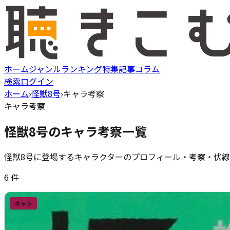
ホーム
ジャンル
ランキング
特集記事
コラム
検索
ログイン
ホーム
›
怪獣8号
›
キャラ考察
キャラ考察
怪獣8号
のキャラ考察一覧
怪獣8号
に登場するキャラクターのプロフィール・考察・伏線
6
件
キャラ