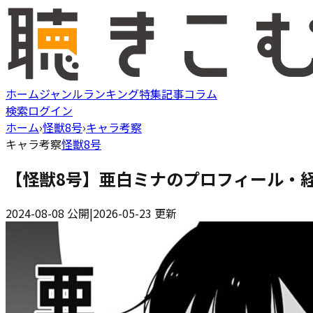
ホーム
ジャンル
ランキング
特集記事
コラム
検索
ログイン
ホーム
›
怪獣8号
›
キャラ考察
キャラ考察
怪獣8号
【怪獣8号】亜白ミナのプロフィール・
2024-08-08
公開
|
2026-05-23
更新