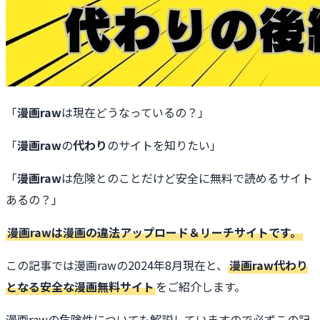
「
漫画raw
は現在どうなっているの？」
「
漫画raw
の
代わり
のサイトを知りたい」
「
漫画raw
は危険とのことだけど安全に無料で読めるサイト
あるの？」
漫画rawは漫画の違法アップロード＆リーチサイトです。
この記事では漫画rawの2024年8月現在と、
漫画raw代わり
となる安全な漫画無料サイト
をご紹介します。
漫画rawの危険性についても解説していますので必ずこの記