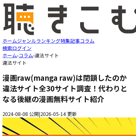
ホーム
ジャンル
ランキング
特集記事
コラム
検索
ログイン
ホーム
›
コラム
›
違法サイト
違法サイト
漫画raw(manga raw)は閉鎖したのか
違法サイト全30サイト調査！代わりと
なる後継の漫画無料サイト紹介
2024-08-08
公開
|
2026-05-14
更新