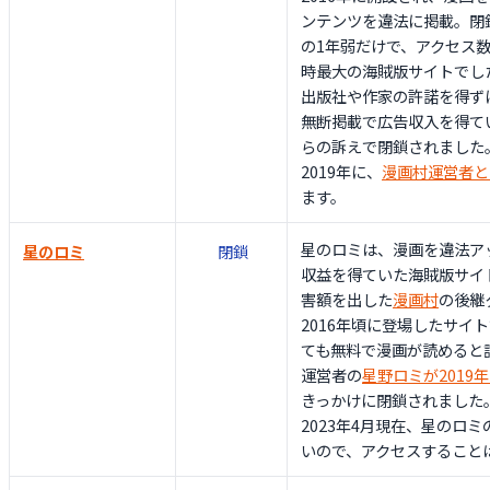
ンテンツを違法に掲載。閉鎖
の1年弱だけで、アクセス
時最大の海賊版サイトでし
出版社や作家の許諾を得ず
無断掲載で広告収入を得て
らの訴えで閉鎖されました
2019年に、
漫画村運営者と
ます。
星のロミは、漫画を違法ア
星のロミ
閉鎖
収益を得ていた海賊版サイ
害額を出した
漫画村
の後継
2016年頃に登場したサイ
ても無料で漫画が読めると
運営者の
星野ロミが2019
きっかけに閉鎖されました
2023年4月現在、星のロ
いので、アクセスすること