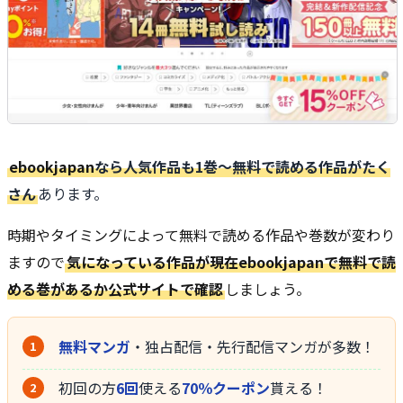
ebookjapan
なら人気作品も1巻〜無料で読める作品がたく
さん
あります。
時期やタイミングによって無料で読める作品や巻数が変わり
ますので
気になっている作品が現在ebookjapanで無料で読
める巻があるか公式サイトで確認
しましょう。
無料マンガ
・独占配信・先行配信マンガが多数！
初回の方
6回
使える
70％クーポン
貰える！