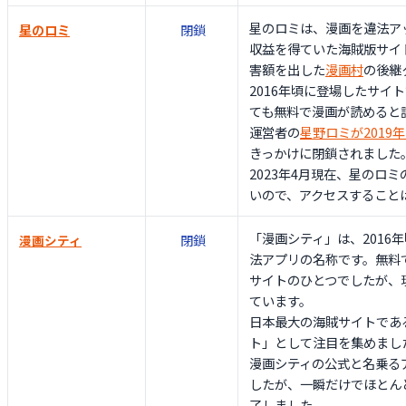
星のロミは、漫画を違法ア
星のロミ
閉鎖
収益を得ていた海賊版サイ
害額を出した
漫画村
の後継
2016年頃に登場したサイ
ても無料で漫画が読めると
運営者の
星野ロミが2019
きっかけに閉鎖されました
2023年4月現在、星のロ
いので、アクセスすること
「漫画シティ」は、2016
閉鎖
漫画シティ
法アプリの名称です。無料
サイトのひとつでしたが、
ています。
日本最大の海賊サイトであ
ト」として注目を集めまし
漫画シティの公式と名乗る
したが、一瞬だけでほとん
了しました。