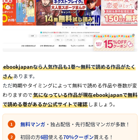
ebookjapan
なら人気作品も1巻〜無料で読める作品がたく
さん
あります。
ただ
時期やタイミングによって無料で読める作品や巻数が変
わりますので
気になっている作品が現在ebookjapanで無料
で読める巻があるか公式サイトで確認
しましょう。
無料マンガ
・独占配信・先行配信マンガが多数！
初回の方
6回
使える
70％クーポン
貰える！