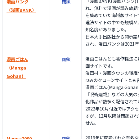
「漫画BANK(漫画バンク)
漫画バンク
閉鎖
れ、無料で漫画が読み放題
（漫画BANK）
を集めていた海賊版サイト
違法サイトの中でも規模が
知名度がありました。
日本大手出版社から開示請
され、漫画バンクは2021
漫画ごはんとも著作権法に
漫画ごはん
閉鎖
画サイトです。
（Manga
漫画村・漫画タウンの後継
Gohan）
rawのクローンサイトとも
漫画ごはん(Manga Goh
『呪術廻戦』などの人気の
化作品が数多く配信されて
2022年10月付近ではア
すが、12月以降は閉鎖さ
せん。
2019年に開設された有名なM
Manga2000
閉鎖