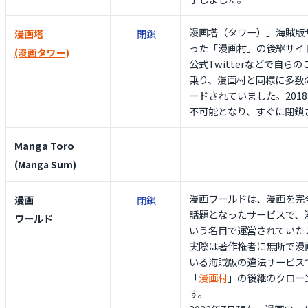
漫画塔（タワー）」海賊版
漫画塔
閉鎖
った「漫画村」の後継サイ
(漫画タワー)
公式Twitterなどで自ら
乗り、漫画村と同様に多数
ードされていました。2018
不可能となり、すぐに閉鎖
Manga Toro
(Manga Sum)
漫画ワールドは、漫画を完
漫画
閉鎖
話題となったサービスで、
ワールド
いう名目で運営されていた
実際は著作権者に無断で漫
いる海賊版の違法サービス
「
漫画村
」の後継のクロー
す。