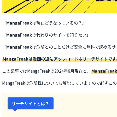
「
MangaFreak
は現在どうなっているの？」
「
MangaFreak
の
代わり
のサイトを知りたい」
「
MangaFreak
は危険とのことだけど安全に無料で読めるサ
MangaFreakは漫画の違法アップロード＆リーチサイトです
この記事ではMangaFreakの2024年8月現在と、
MangaFr
MangaFreakの危険性についても解説していますので必ず
リーチサイトとは？