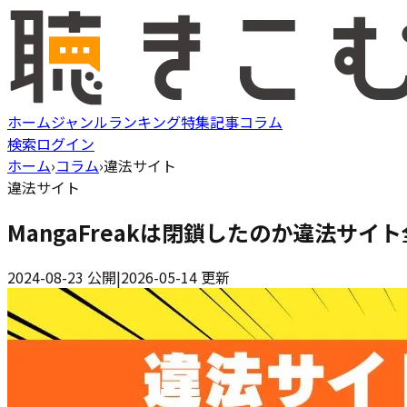
ホーム
ジャンル
ランキング
特集記事
コラム
検索
ログイン
ホーム
›
コラム
›
違法サイト
違法サイト
MangaFreakは閉鎖したのか違法サ
2024-08-23
公開
|
2026-05-14
更新